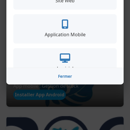
Site Web
Site web : transport maritime
Ouvrir ce site
Application Mobile
Logiciel
Fermer
AquaTogo
App mobile : Gestion de stock
Installer App Android
Design Graphique
iKelGroup
: nos projets réalisés aux