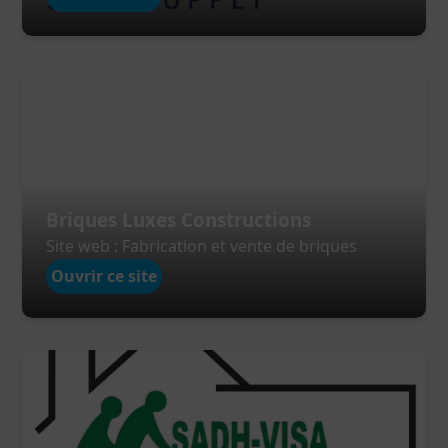
money.
Cliquez ici
MiSanou
: plateforme de gestion de
stock, vente, projet, service, ...
Cliquez ici
Srongnin
: plateforme qui vous permet
de trouver votre partenaire de mariage.
Cliquez ici
ou
Cliquez ici
Briques Luxes Constructions
Site web : Fabrication et vente de briques
Ouvrir ce site
Site web
: commander la conception d'un
site web professionnel.
Cliquez ici
Application mobile
: commander la
conception d'une application
mobile(Android, iOS).
Cliquez ici